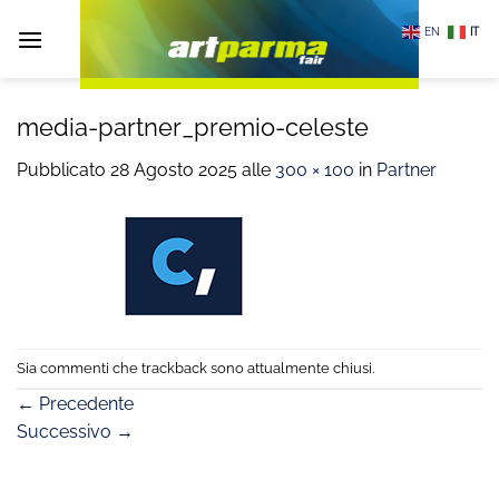
Salta
EN
IT
ai
contenuti
media-partner_premio-celeste
Pubblicato
28 Agosto 2025
alle
300 × 100
in
Partner
Sia commenti che trackback sono attualmente chiusi.
←
Precedente
Successivo
→