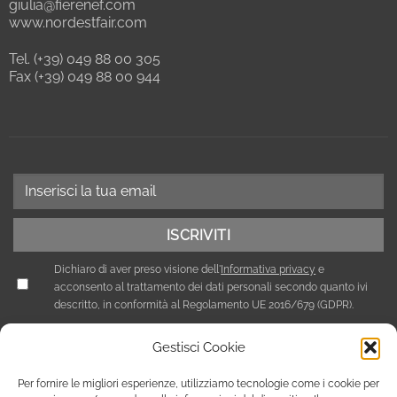
giulia@fierenef.com
www.nordestfair.com
Tel. (+39) 049 88 00 305
Fax (+39) 049 88 00 944
Dichiaro di aver preso visione dell'
Informativa privacy
e
acconsento al trattamento dei dati personali secondo quanto ivi
descritto, in conformità al Regolamento UE 2016/679 (GDPR).
Gestisci Cookie
Per fornire le migliori esperienze, utilizziamo tecnologie come i cookie per