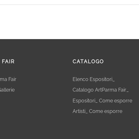
 FAIR
CATALOGO
rma Fair
Elenco Espositori_
allerie
Catalogo ArtParma Fair_
Espositori_ Come esporre
Artisti_ Come esporre