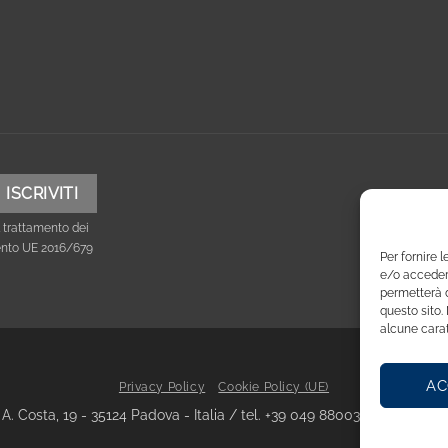
 trattamento dei
mento UE 2016/679
Per fornire 
e/o accedere
permetterà d
questo sito.
alcune carat
AC
Privacy Policy
Cookie Policy (UE)
via A. Costa, 19 - 35124 Padova - Italia / tel. +39 049 8800305 - fax +