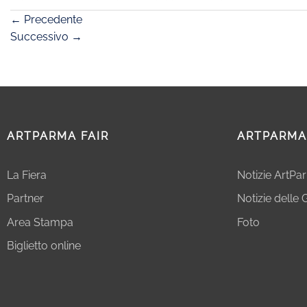
←
Precedente
Successivo
→
ARTPARMA FAIR
ARTPARMA
La Fiera
Notizie ArtPa
Partner
Notizie delle G
Area Stampa
Foto
Biglietto online