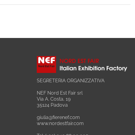
SEGRETERIA ORGANIZZATIVA
NEF Nord Est Fair srl
Via A. Costa, 19
35124 Padova
giulia@fierenef.com
www.nordestfair.com