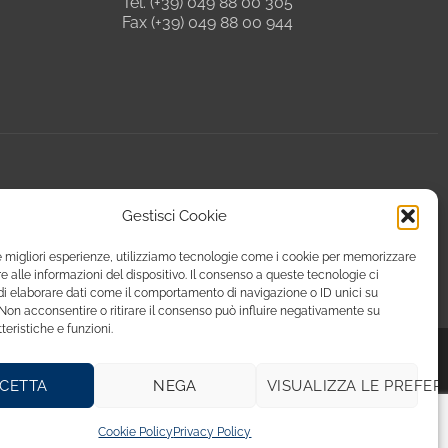
Tel. (+39) 049 88 00 305
Fax (+39) 049 88 00 944
Gestisci Cookie
le migliori esperienze, utilizziamo tecnologie come i cookie per memorizzare
 alle informazioni del dispositivo. Il consenso a queste tecnologie ci
i elaborare dati come il comportamento di navigazione o ID unici su
 Non acconsentire o ritirare il consenso può influire negativamente su
teristiche e funzioni.
CETTA
NEGA
VISUALIZZA LE PREFER
39 049 8800944 - email: giulia@fierenef.com / p.iva & c.f. 03757810282
Cookie Policy
Privacy Policy