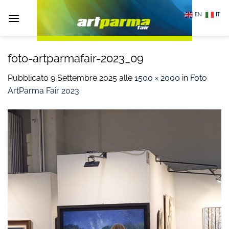
Salta
EN
IT
ai
contenuti
foto-artparmafair-2023_09
Pubblicato
9 Settembre 2025
alle
1500 × 2000
in
Foto
ArtParma Fair 2023