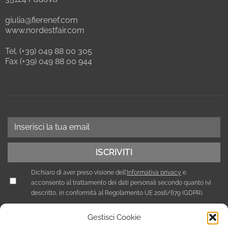
giulia@fierenef.com
www.nordestfair.com
Tel. (+39) 049 88 00 305
Fax (+39) 049 88 00 944
Dichiaro di aver preso visione dell'
Informativa privacy
e
acconsento al trattamento dei dati personali secondo quanto ivi
descritto, in conformità al Regolamento UE 2016/679 (GDPR).
Gestisci Cookie