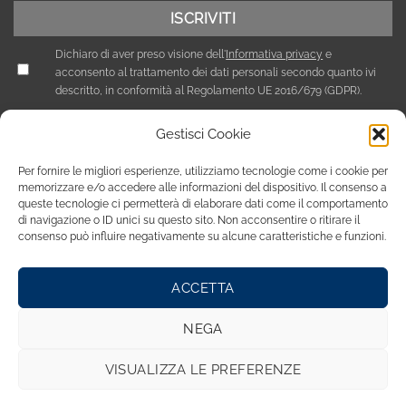
Dichiaro di aver preso visione dell'
Informativa privacy
e
acconsento al trattamento dei dati personali secondo quanto ivi
descritto, in conformità al Regolamento UE 2016/679 (GDPR).
Gestisci Cookie
Per fornire le migliori esperienze, utilizziamo tecnologie come i cookie per
memorizzare e/o accedere alle informazioni del dispositivo. Il consenso a
queste tecnologie ci permetterà di elaborare dati come il comportamento
di navigazione o ID unici su questo sito. Non acconsentire o ritirare il
consenso può influire negativamente su alcune caratteristiche e funzioni.
ACCETTA
Privacy Policy
Cookie Policy (UE)
NEGA
Copyright 2026 © Tutti i diritti riservati / NEF Nord Est Fair srl ,
via A. Costa, 19 - 35124 Padova - Italia / tel. +39 049 8800305 -
VISUALIZZA LE PREFERENZE
fax +39 049 8800944 - email: giulia@fierenef.com / p.iva & c.f.
03757810282