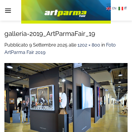
Salta
EN
IT
ai
contenuti
galleria-2019_ArtParmaFair_19
Pubblicato
9 Settembre 2025
alle
1202 × 800
in
Foto
ArtParma Fair 2019