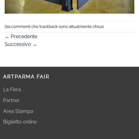
Sia commenti che trackback sono attualmente chiusi.
←
Precedente
Successivo
→
ARTPARMA FAIR
La Fiera
Partner
Area Stampa
Biglietto online