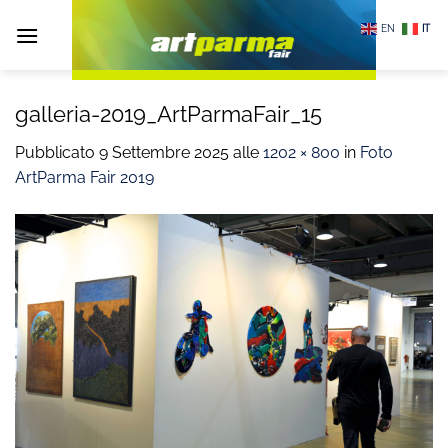
Salta
EN
IT
ai
contenuti
galleria-2019_ArtParmaFair_15
Pubblicato
9 Settembre 2025
alle
1202 × 800
in
Foto
ArtParma Fair 2019