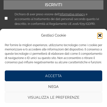
Dichiaro di aver preso visione dell'
Informativa privacy
e
acconsento al trattamento dei dati personali secondo quanto ivi
descritto, in conformità al Regolamento UE 2016/679 (GDPR).
Gestisci Cookie
Per fornire le migliori esperienze, utilizziamo tecnologie come i cookie per
memorizzare e/o accedere alle informazioni del dispositivo. Il consenso a
queste tecnologie ci permetterà di elaborare dati come il comportamento
di navigazione o ID unici su questo sito. Non acconsentire o ritirare il
consenso può influire negativamente su alcune caratteristiche e funzioni.
ACCETTA
Privacy Policy
Cookie Policy (UE)
NEGA
Copyright 2026 © Tutti i diritti riservati / NEF Nord Est Fair srl ,
via A. Costa, 19 - 35124 Padova - Italia / tel. +39 049 8800305 -
VISUALIZZA LE PREFERENZE
fax +39 049 8800944 - email: giulia@fierenef.com / p.iva & c.f.
03757810282