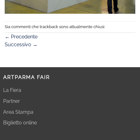
Sia commenti che trackback sono attualmente chiusi.
←
Precedente
Successivo
→
ARTPARMA FAIR
La Fiera
Partner
Area Stampa
Biglietto online