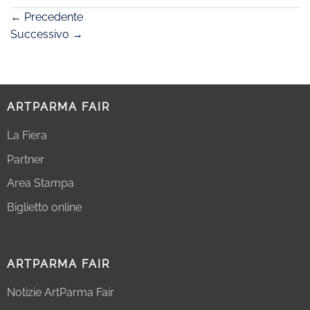
←
Precedente
Successivo
→
ARTPARMA FAIR
La Fiera
Partner
Area Stampa
Biglietto online
ARTPARMA FAIR
Notizie ArtParma Fair